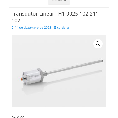
Transdutor Linear TH1-0025-102-211-
102
Posted
Autor
14 de dezembro de 2023
cardella
on
R$
0,00