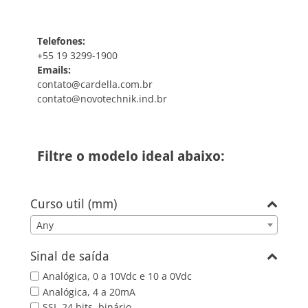
Telefones:
+55 19 3299-1900
Emails:
contato@cardella.com.br
contato@novotechnik.ind.br
Filtre o modelo ideal abaixo:
Curso util (mm)
Any
Sinal de saída
Analógica, 0 a 10Vdc e 10 a 0Vdc
Analógica, 4 a 20mA
SSI, 24 bits, binário