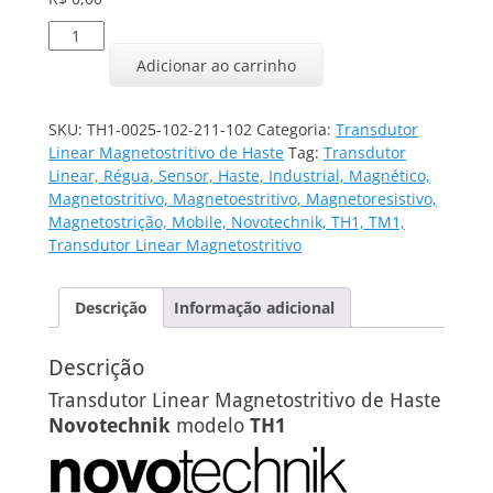
Transdutor
Linear
Adicionar ao carrinho
TH1-
0025-
102-
SKU:
TH1-0025-102-211-102
Categoria:
Transdutor
211-
Linear Magnetostritivo de Haste
Tag:
Transdutor
102
Linear, Régua, Sensor, Haste, Industrial, Magnético,
quantidade
Magnetostritivo, Magnetoestritivo, Magnetoresistivo,
Magnetostrição, Mobile, Novotechnik, TH1, TM1,
Transdutor Linear Magnetostritivo
Descrição
Informação adicional
Descrição
Transdutor Linear Magnetostritivo de Haste
Novotechnik
modelo
TH1