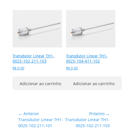
Transdutor Linear TH1-
Transdutor Linear TH1-
0025-102-211-103
0025-104-411-102
R$
0,00
R$
0,00
Adicionar ao carrinho
Adicionar ao carrinho
Navegação
← Anterior
Próximo →
Post
Próximo
Transdutor Linear TH1-
Transdutor Linear TH1-
de
anterior:
post:
0025-102-211-101
0025-102-211-103