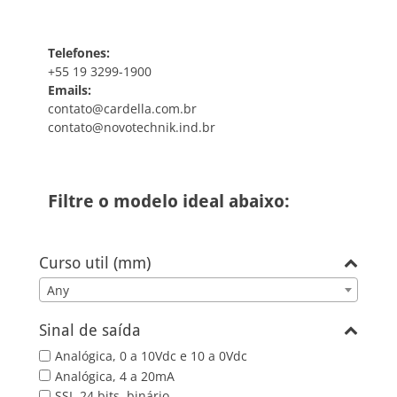
Telefones:
+55 19 3299-1900
Emails:
contato@cardella.com.br
contato@novotechnik.ind.br
Filtre o modelo ideal abaixo:
Curso util (mm)
Any
Sinal de saída
Analógica, 0 a 10Vdc e 10 a 0Vdc
Analógica, 4 a 20mA
SSI, 24 bits, binário