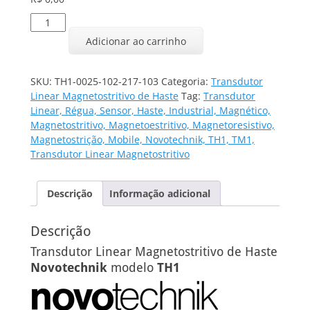
Transdutor
Linear
Adicionar ao carrinho
TH1-
0025-
102-
SKU:
TH1-0025-102-217-103
Categoria:
Transdutor
217-
Linear Magnetostritivo de Haste
Tag:
Transdutor
103
Linear, Régua, Sensor, Haste, Industrial, Magnético,
quantidade
Magnetostritivo, Magnetoestritivo, Magnetoresistivo,
Magnetostrição, Mobile, Novotechnik, TH1, TM1,
Transdutor Linear Magnetostritivo
Descrição
Informação adicional
Descrição
Transdutor Linear Magnetostritivo de Haste
Novotechnik
modelo
TH1