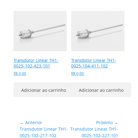
Transdutor Linear TH1-
Transdutor Linear TH1-
0025-102-423-101
0025-104-411-102
R$
0,00
R$
0,00
Adicionar ao carrinho
Adicionar ao carrinho
Navegação
← Anterior
Próximo →
Post
Próximo
Transdutor Linear TH1-
Transdutor Linear TH1-
de
anterior:
post:
0025-102-217-102
0025-102-227-101