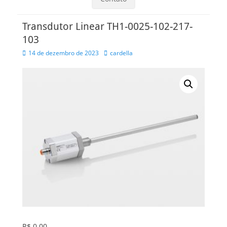
Transdutor Linear TH1-0025-102-217-
103
Posted
Autor
14 de dezembro de 2023
cardella
on
R$
0,00