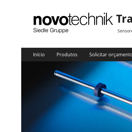
Tr
Sensore
Menu
Pular
Início
Produtos
Solicitar orçament
para
principal
o
conteúdo