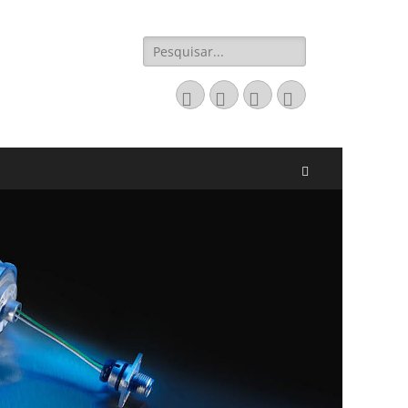
Pesquisar
por:
Email
LinkedIn
Website
Fone
Pesquisar