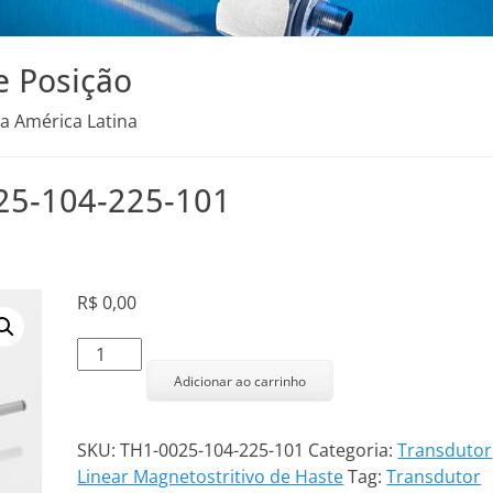
e Posição
na América Latina
025-104-225-101
R$
0,00
Transdutor
Linear
Adicionar ao carrinho
TH1-
0025-
SKU:
TH1-0025-104-225-101
Categoria:
Transdutor
104-
Linear Magnetostritivo de Haste
Tag:
Transdutor
225-