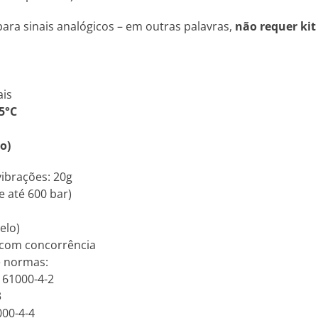
ara sinais analógicos – em outras palavras,
não requer kit
ais
5°C
o)
vibrações: 20g
e até 600 bar)
elo)
 com concorrência
e normas:
N 61000-4-2
3
000-4-4