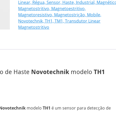
Linear, Régua, Sensor, Haste, Industrial, Magnétic
101
Magnetostritivo, Magnetoestritivo,
quantidade
Magnetoresistivo, Magnetostrição, Mobile,
Novotechnik, TH1, TM1, Transdutor Linear
Magnetostritivo
vo de Haste
Novotechnik
modelo
TH1
Novotechnik
modelo
TH1
é um sensor para detecção de