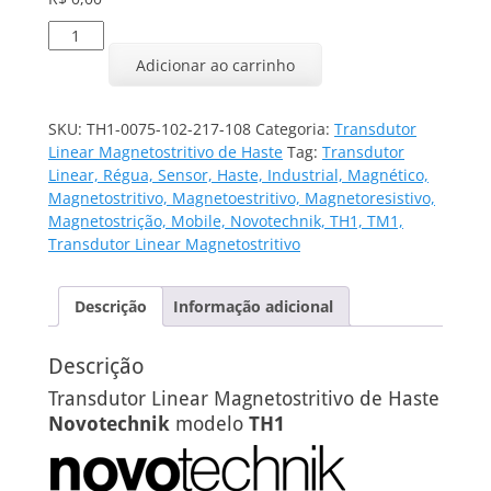
Transdutor
Linear
Adicionar ao carrinho
TH1-
0075-
102-
SKU:
TH1-0075-102-217-108
Categoria:
Transdutor
217-
Linear Magnetostritivo de Haste
Tag:
Transdutor
108
Linear, Régua, Sensor, Haste, Industrial, Magnético,
quantidade
Magnetostritivo, Magnetoestritivo, Magnetoresistivo,
Magnetostrição, Mobile, Novotechnik, TH1, TM1,
Transdutor Linear Magnetostritivo
Descrição
Informação adicional
Descrição
Transdutor Linear Magnetostritivo de Haste
Novotechnik
modelo
TH1