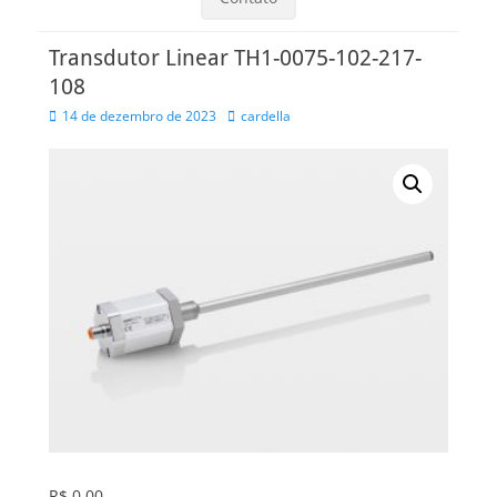
Transdutor Linear TH1-0075-102-217-
108
Posted
Autor
14 de dezembro de 2023
cardella
on
R$
0,00