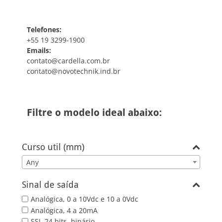
Telefones:
+55 19 3299-1900
Emails:
contato@cardella.com.br
contato@novotechnik.ind.br
Filtre o modelo ideal abaixo:
Curso util (mm)
Any
Sinal de saída
Analógica, 0 a 10Vdc e 10 a 0Vdc
Analógica, 4 a 20mA
SSI, 24 bits, binário