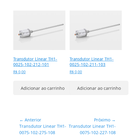
Transdutor Linear TH1-
Transdutor Linear TH1-
0025-102-212-101
0025-102-211-103
R$
0,00
R$
0,00
Adicionar ao carrinho
Adicionar ao carrinho
Navegação
← Anterior
Próximo →
Post
Próximo
Transdutor Linear TH1-
Transdutor Linear TH1-
de
anterior:
post:
0075-102-275-108
0075-102-227-108