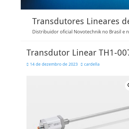
Transdutores Lineares d
Distribuidor oficial Novotechnik no Brasil e 
Transdutor Linear TH1-0
Posted
Autor
14 de dezembro de 2023
cardella
on