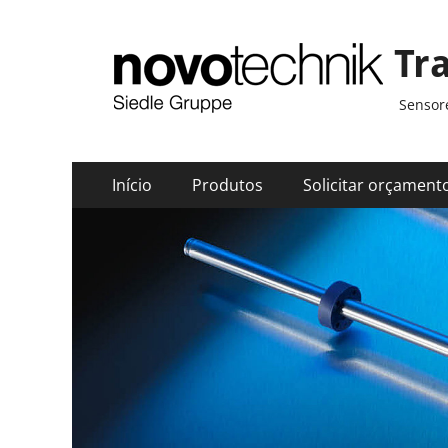
Tr
Sensore
Menu
Pular
Início
Produtos
Solicitar orçament
para
principal
o
conteúdo