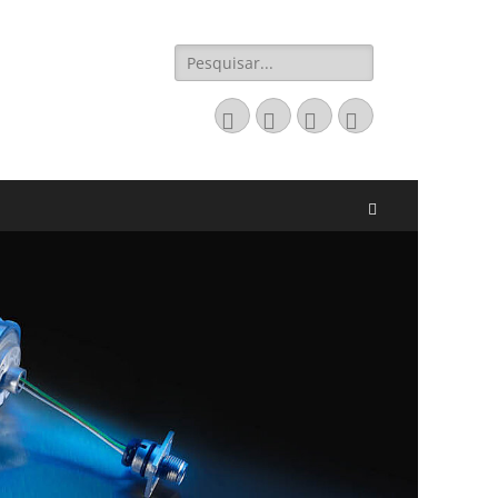
Pesquisar
por:
Email
LinkedIn
Website
Fone
Pesquisar