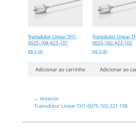
Transdutor Linear TH1-
Transdutor Linear T
0025-104-423-101
0025-102-423-102
R$
0,00
R$
0,00
Adicionar ao carrinho
Adicionar ao ca
Navegação
← Anterior
Post
Transdutor Linear TH1-0075-102-221-108
de
anterior:
Post