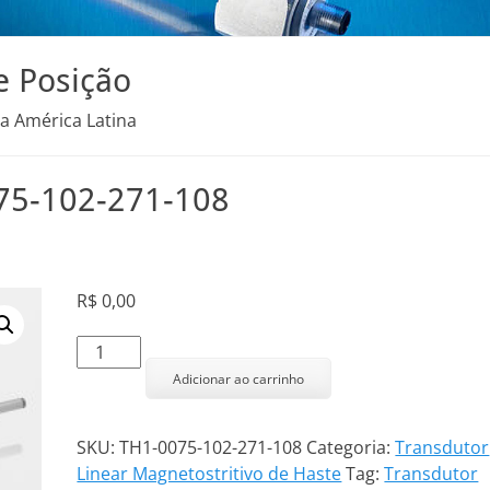
e Posição
na América Latina
075-102-271-108
R$
0,00
Transdutor
Linear
Adicionar ao carrinho
TH1-
0075-
SKU:
TH1-0075-102-271-108
Categoria:
Transdutor
102-
Linear Magnetostritivo de Haste
Tag:
Transdutor
271-