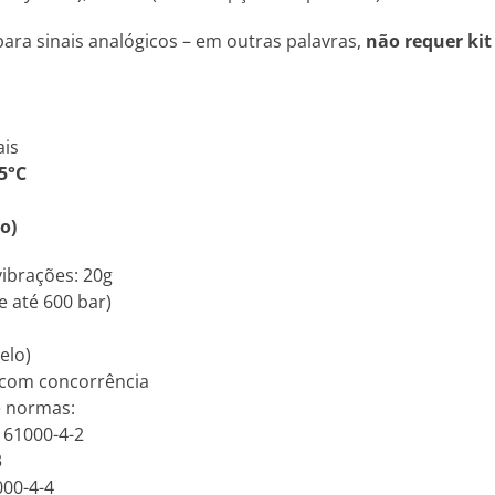
ara sinais analógicos – em outras palavras,
não requer kit
ais
5°C
o)
vibrações: 20g
e até 600 bar)
elo)
 com concorrência
e normas:
N 61000-4-2
3
000-4-4