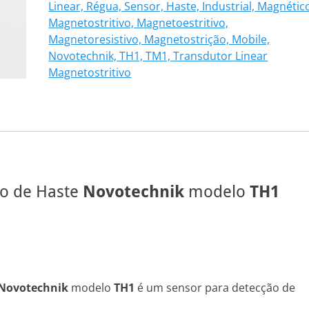
Linear, Régua, Sensor, Haste, Industrial, Magnétic
108
Magnetostritivo, Magnetoestritivo,
quantidade
Magnetoresistivo, Magnetostrição, Mobile,
Novotechnik, TH1, TM1, Transdutor Linear
Magnetostritivo
vo de Haste
Novotechnik
modelo
TH1
Novotechnik
modelo
TH1
é um sensor para detecção de