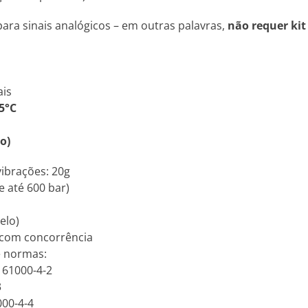
ara sinais analógicos – em outras palavras,
não requer kit
ais
5°C
o)
vibrações: 20g
e até 600 bar)
elo)
 com concorrência
e normas:
N 61000-4-2
3
000-4-4