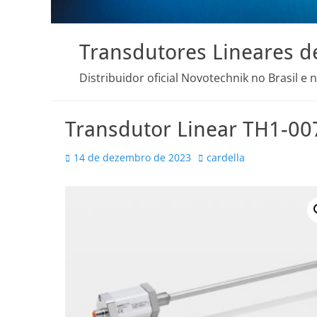
Transdutores Lineares d
Distribuidor oficial Novotechnik no Brasil e 
Transdutor Linear TH1-0
Posted
Autor
14 de dezembro de 2023
cardella
on