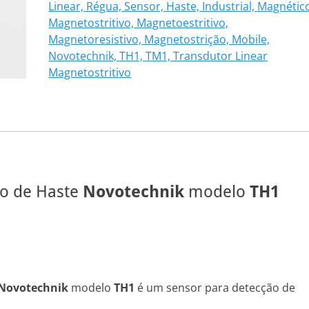
Linear, Régua, Sensor, Haste, Industrial, Magnétic
101
Magnetostritivo, Magnetoestritivo,
quantidade
Magnetoresistivo, Magnetostrição, Mobile,
Novotechnik, TH1, TM1, Transdutor Linear
Magnetostritivo
vo de Haste
Novotechnik
modelo
TH1
Novotechnik
modelo
TH1
é um sensor para detecção de