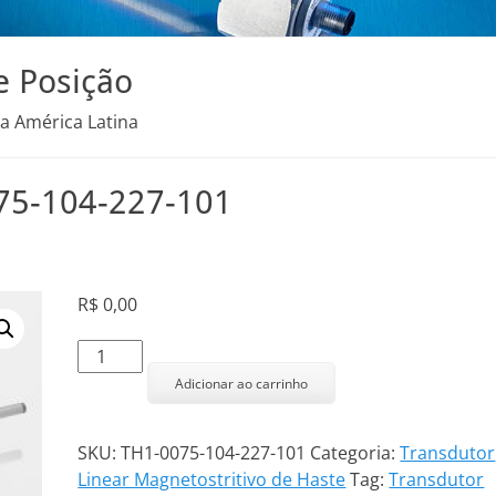
e Posição
na América Latina
075-104-227-101
R$
0,00
Transdutor
Linear
Adicionar ao carrinho
TH1-
0075-
SKU:
TH1-0075-104-227-101
Categoria:
Transdutor
104-
Linear Magnetostritivo de Haste
Tag:
Transdutor
227-