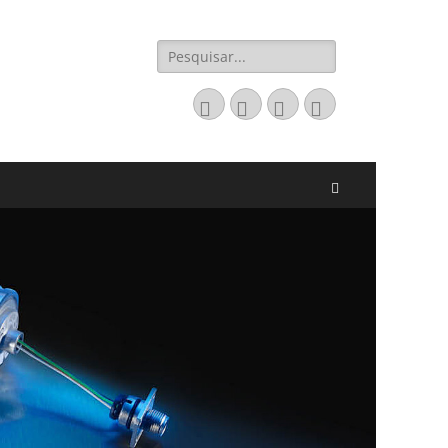
Pesquisar
por:
Email
LinkedIn
Website
Fone
Pesquisar