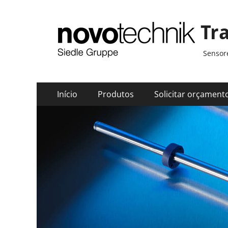
Tr
Sensore
Menu
Pular
Início
Produtos
Solicitar orçament
para
principal
o
conteúdo