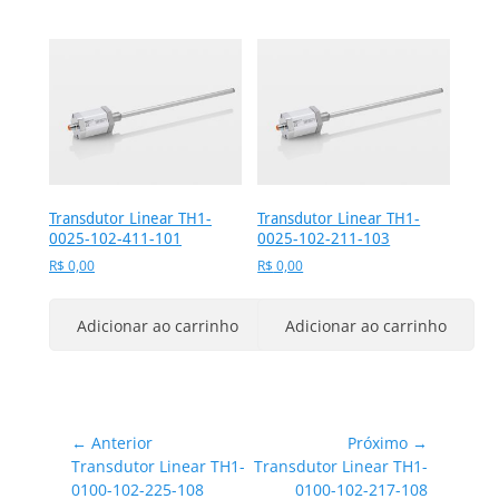
Transdutor Linear TH1-
Transdutor Linear TH1-
0025-102-411-101
0025-102-211-103
R$
0,00
R$
0,00
Adicionar ao carrinho
Adicionar ao carrinho
Navegação
← Anterior
Próximo →
Post
Próximo
Transdutor Linear TH1-
Transdutor Linear TH1-
de
anterior:
post:
0100-102-225-108
0100-102-217-108