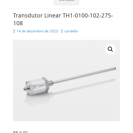
Transdutor Linear TH1-0100-102-275-
108
Posted
Autor
14 de dezembro de 2023
cardella
on
R$
0,00