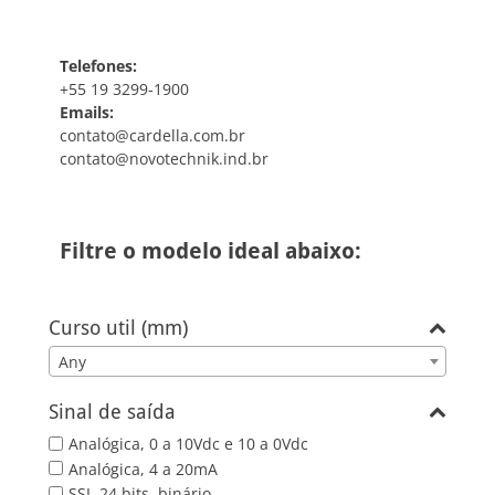
Telefones:
+55 19 3299-1900
Emails:
contato@cardella.com.br
contato@novotechnik.ind.br
Filtre o modelo ideal abaixo:
Curso util (mm)
Any
Sinal de saída
Analógica, 0 a 10Vdc e 10 a 0Vdc
Analógica, 4 a 20mA
SSI, 24 bits, binário