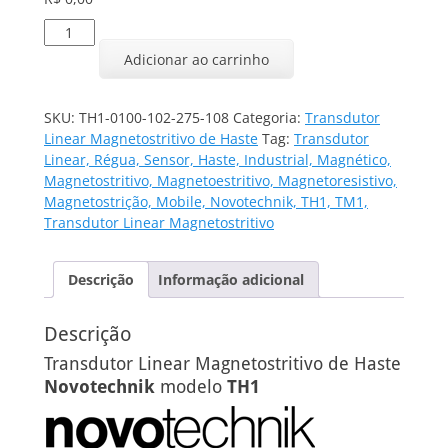
Transdutor
Linear
Adicionar ao carrinho
TH1-
0100-
102-
SKU:
TH1-0100-102-275-108
Categoria:
Transdutor
275-
Linear Magnetostritivo de Haste
Tag:
Transdutor
108
Linear, Régua, Sensor, Haste, Industrial, Magnético,
quantidade
Magnetostritivo, Magnetoestritivo, Magnetoresistivo,
Magnetostrição, Mobile, Novotechnik, TH1, TM1,
Transdutor Linear Magnetostritivo
Descrição
Informação adicional
Descrição
Transdutor Linear Magnetostritivo de Haste
Novotechnik
modelo
TH1