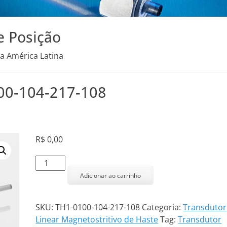
e Posição
na América Latina
100-104-217-108
R$
0,00
Transdutor
Linear
Adicionar ao carrinho
TH1-
0100-
SKU:
TH1-0100-104-217-108
Categoria:
Transdutor
104-
Linear Magnetostritivo de Haste
Tag:
Transdutor
217-