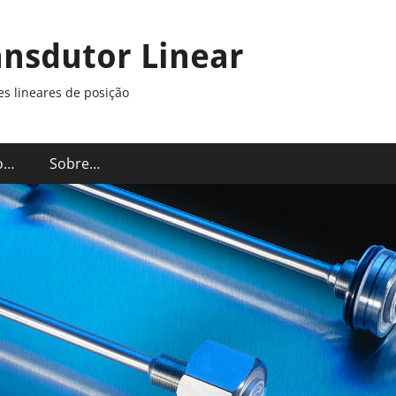
ansdutor Linear
s lineares de posição
o…
Sobre…