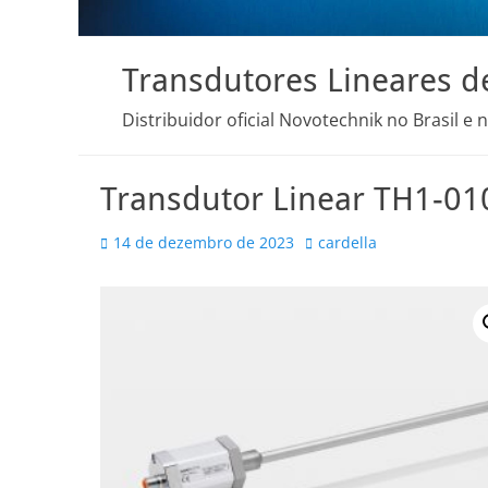
Transdutores Lineares d
Distribuidor oficial Novotechnik no Brasil e 
Transdutor Linear TH1-0
Posted
Autor
14 de dezembro de 2023
cardella
on