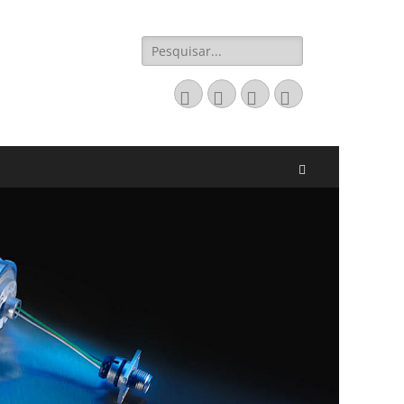
Pesquisar
por:
Email
LinkedIn
Website
Fone
Pesquisar