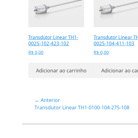
Transdutor Linear TH1-
Transdutor Linear T
0025-102-423-102
0025-104-411-103
R$
0,00
R$
0,00
Adicionar ao carrinho
Adicionar ao ca
Navegação
← Anterior
Post
Transdutor Linear TH1-0100-104-275-108
de
anterior:
Post