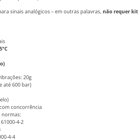
ara sinais analógicos – em outras palavras,
não requer kit
ais
5°C
o)
vibrações: 20g
e até 600 bar)
elo)
 com concorrência
e normas:
N 61000-4-2
3
000-4-4