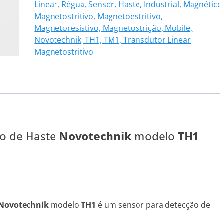
Linear, Régua, Sensor, Haste, Industrial, Magnétic
108
Magnetostritivo, Magnetoestritivo,
quantidade
Magnetoresistivo, Magnetostrição, Mobile,
Novotechnik, TH1, TM1, Transdutor Linear
Magnetostritivo
vo de Haste
Novotechnik
modelo
TH1
Novotechnik
modelo
TH1
é um sensor para detecção de