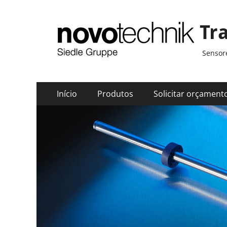
Tr
Sensore
Menu
Pular
Início
Produtos
Solicitar orçament
para
principal
o
conteúdo