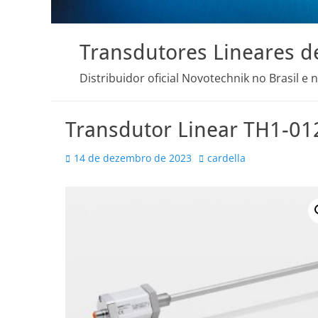
Transdutores Lineares d
Distribuidor oficial Novotechnik no Brasil e 
Transdutor Linear TH1-0
Posted
Autor
14 de dezembro de 2023
cardella
on