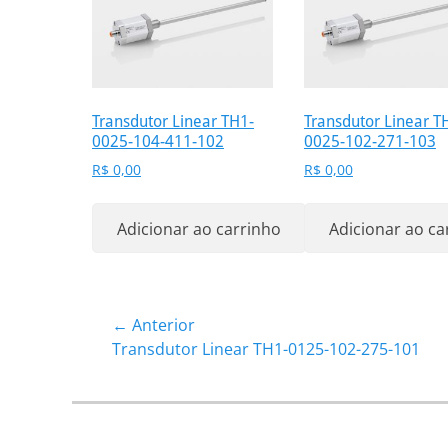
Transdutor Linear TH1-
Transdutor Linear T
0025-104-411-102
0025-102-271-103
R$
0,00
R$
0,00
Adicionar ao carrinho
Adicionar ao ca
Navegação
← Anterior
Post
Transdutor Linear TH1-0125-102-275-101
de
anterior:
Post