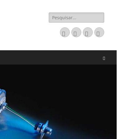
Pesquisar
por:
Email
LinkedIn
Website
Fone
Pesquisar