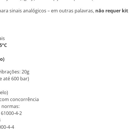
ara sinais analógicos – em outras palavras,
não requer kit
ais
5°C
o)
vibrações: 20g
e até 600 bar)
elo)
 com concorrência
e normas:
N 61000-4-2
3
000-4-4