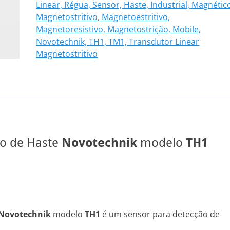
Linear, Régua, Sensor, Haste, Industrial, Magnétic
102
Magnetostritivo, Magnetoestritivo,
quantidade
Magnetoresistivo, Magnetostrição, Mobile,
Novotechnik, TH1, TM1, Transdutor Linear
Magnetostritivo
vo de Haste
Novotechnik
modelo
TH1
Novotechnik
modelo
TH1
é um sensor para detecção de