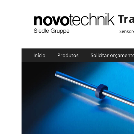
Tr
Sensore
Menu
Pular
Início
Produtos
Solicitar orçament
para
principal
o
conteúdo