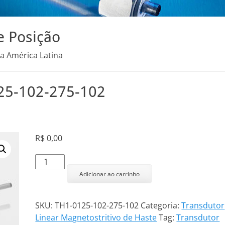
e Posição
na América Latina
125-102-275-102
R$
0,00
Transdutor
Linear
Adicionar ao carrinho
TH1-
0125-
SKU:
TH1-0125-102-275-102
Categoria:
Transdutor
102-
Linear Magnetostritivo de Haste
Tag:
Transdutor
275-