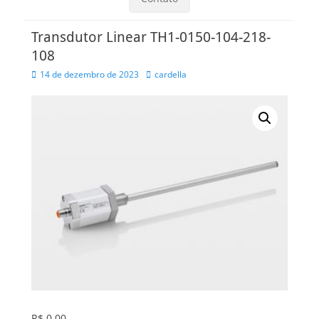
Transdutor Linear TH1-0150-104-218-
108
Posted
Autor
14 de dezembro de 2023
cardella
on
R$
0,00