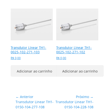
Transdutor Linear TH1-
Transdutor Linear TH1-
0025-102-271-103
0025-102-271-102
R$
0,00
R$
0,00
Adicionar ao carrinho
Adicionar ao carrinho
Navegação
← Anterior
Próximo →
Post
Próximo
Transdutor Linear TH1-
Transdutor Linear TH1-
de
anterior:
post:
0150-104-277-108
0150-104-228-108