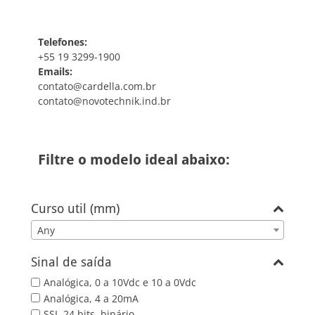
Telefones:
+55 19 3299-1900
Emails:
contato@cardella.com.br
contato@novotechnik.ind.br
Filtre o modelo ideal abaixo:
Curso util (mm)
Any
Sinal de saída
Analógica, 0 a 10Vdc e 10 a 0Vdc
Analógica, 4 a 20mA
SSI, 24 bits, binário