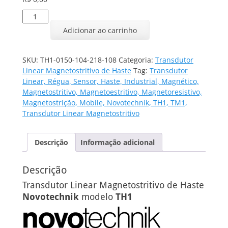
Transdutor
Linear
Adicionar ao carrinho
TH1-
0150-
104-
SKU:
TH1-0150-104-218-108
Categoria:
Transdutor
218-
Linear Magnetostritivo de Haste
Tag:
Transdutor
108
Linear, Régua, Sensor, Haste, Industrial, Magnético,
quantidade
Magnetostritivo, Magnetoestritivo, Magnetoresistivo,
Magnetostrição, Mobile, Novotechnik, TH1, TM1,
Transdutor Linear Magnetostritivo
Descrição
Informação adicional
Descrição
Transdutor Linear Magnetostritivo de Haste
Novotechnik
modelo
TH1