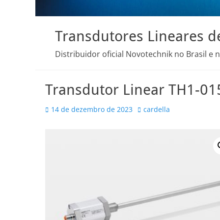
Transdutores Lineares d
Distribuidor oficial Novotechnik no Brasil e 
Transdutor Linear TH1-0
Posted
Autor
14 de dezembro de 2023
cardella
on