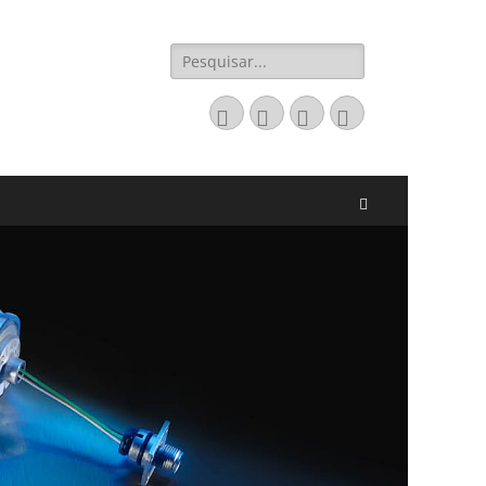
Pesquisar
por:
Email
LinkedIn
Website
Fone
Pesquisar