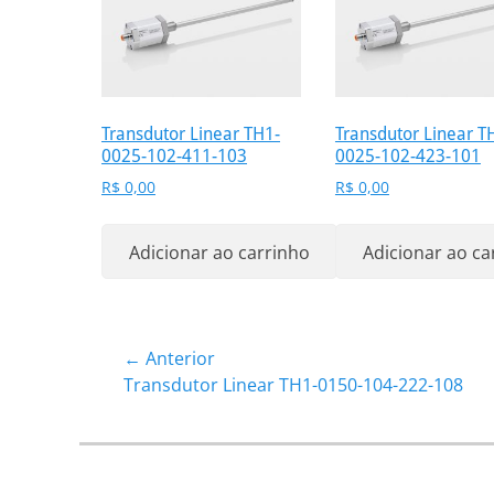
Transdutor Linear TH1-
Transdutor Linear T
0025-102-411-103
0025-102-423-101
R$
0,00
R$
0,00
Adicionar ao carrinho
Adicionar ao ca
Navegação
← Anterior
Post
Transdutor Linear TH1-0150-104-222-108
de
anterior:
Post