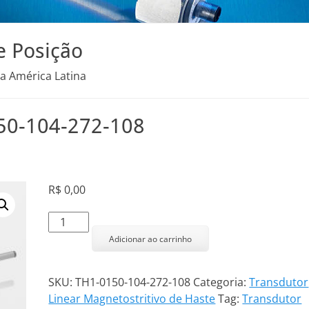
e Posição
na América Latina
150-104-272-108
R$
0,00
Transdutor
Linear
Adicionar ao carrinho
TH1-
0150-
SKU:
TH1-0150-104-272-108
Categoria:
Transdutor
104-
Linear Magnetostritivo de Haste
Tag:
Transdutor
272-