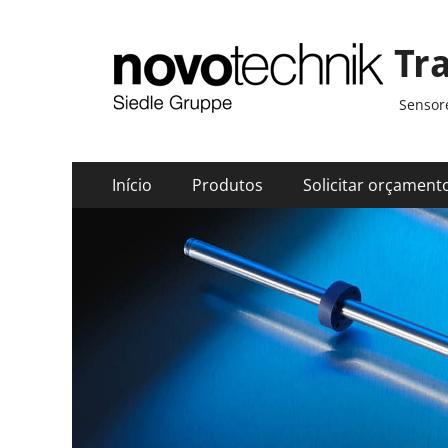
Tr
Sensore
Menu
Pular
Início
Produtos
Solicitar orçament
para
principal
o
conteúdo