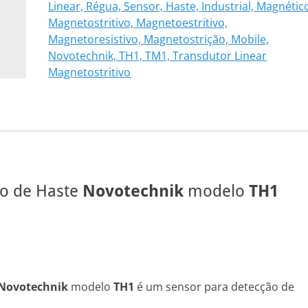
Linear, Régua, Sensor, Haste, Industrial, Magnétic
108
Magnetostritivo, Magnetoestritivo,
quantidade
Magnetoresistivo, Magnetostrição, Mobile,
Novotechnik, TH1, TM1, Transdutor Linear
Magnetostritivo
vo de Haste
Novotechnik
modelo
TH1
Novotechnik
modelo
TH1
é um sensor para detecção de