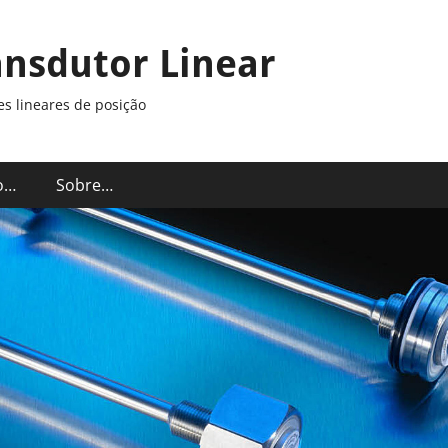
ansdutor Linear
s lineares de posição
o…
Sobre…