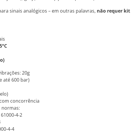
ara sinais analógicos – em outras palavras,
não requer kit
ais
5°C
o)
vibrações: 20g
e até 600 bar)
elo)
 com concorrência
e normas:
N 61000-4-2
3
000-4-4