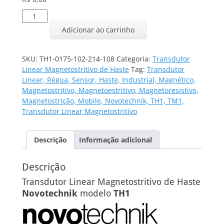
Transdutor
Linear
Adicionar ao carrinho
TH1-
0175-
102-
SKU:
TH1-0175-102-214-108
Categoria:
Transdutor
214-
Linear Magnetostritivo de Haste
Tag:
Transdutor
108
Linear, Régua, Sensor, Haste, Industrial, Magnético,
quantidade
Magnetostritivo, Magnetoestritivo, Magnetoresistivo,
Magnetostrição, Mobile, Novotechnik, TH1, TM1,
Transdutor Linear Magnetostritivo
Descrição
Informação adicional
Descrição
Transdutor Linear Magnetostritivo de Haste
Novotechnik
modelo
TH1