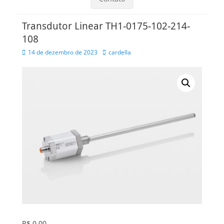
Transdutor Linear TH1-0175-102-214-
108
Posted
Autor
14 de dezembro de 2023
cardella
on
R$
0,00