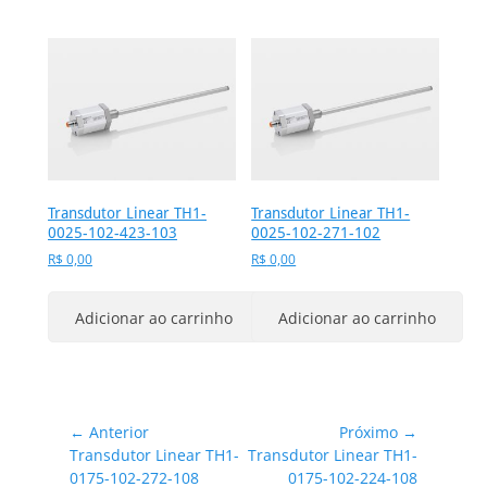
Transdutor Linear TH1-
Transdutor Linear TH1-
0025-102-423-103
0025-102-271-102
R$
0,00
R$
0,00
Adicionar ao carrinho
Adicionar ao carrinho
Navegação
← Anterior
Próximo →
Post
Próximo
Transdutor Linear TH1-
Transdutor Linear TH1-
de
anterior:
post:
0175-102-272-108
0175-102-224-108