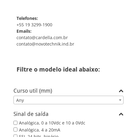
Telefones:
+55 19 3299-1900
Emails:
contato@cardella.com.br
contato@novotechnik.ind.br
Filtre o modelo ideal abaixo:
Curso util (mm)
Any
Sinal de saída
Analógica, 0 a 10Vdc e 10 a 0Vdc
Analógica, 4 a 20mA
SSI, 24 bits, binário