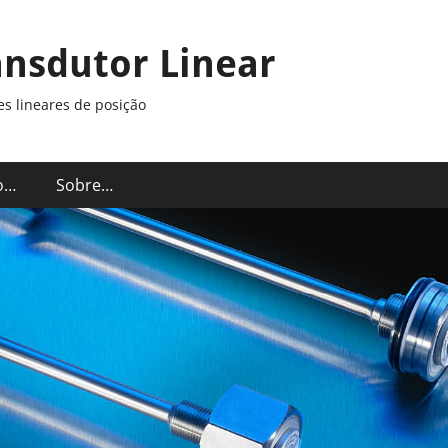
ansdutor Linear
s lineares de posição
o…
Sobre…