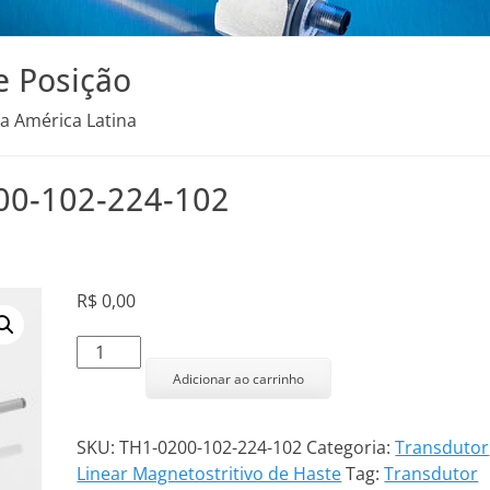
e Posição
na América Latina
200-102-224-102
R$
0,00
Transdutor
Linear
Adicionar ao carrinho
TH1-
0200-
SKU:
TH1-0200-102-224-102
Categoria:
Transdutor
102-
Linear Magnetostritivo de Haste
Tag:
Transdutor
224-