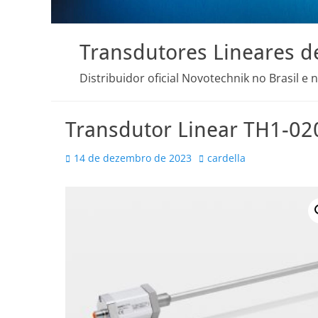
Transdutores Lineares d
Distribuidor oficial Novotechnik no Brasil e 
Transdutor Linear TH1-0
Posted
Autor
14 de dezembro de 2023
cardella
on