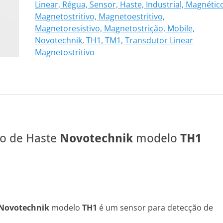
Linear, Régua, Sensor, Haste, Industrial, Magnétic
102
Magnetostritivo, Magnetoestritivo,
quantidade
Magnetoresistivo, Magnetostrição, Mobile,
Novotechnik, TH1, TM1, Transdutor Linear
Magnetostritivo
vo de Haste
Novotechnik
modelo
TH1
Novotechnik
modelo
TH1
é um sensor para detecção de