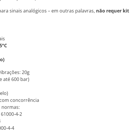
ara sinais analógicos – em outras palavras,
não requer kit
ais
5°C
o)
vibrações: 20g
e até 600 bar)
elo)
 com concorrência
e normas:
N 61000-4-2
3
000-4-4