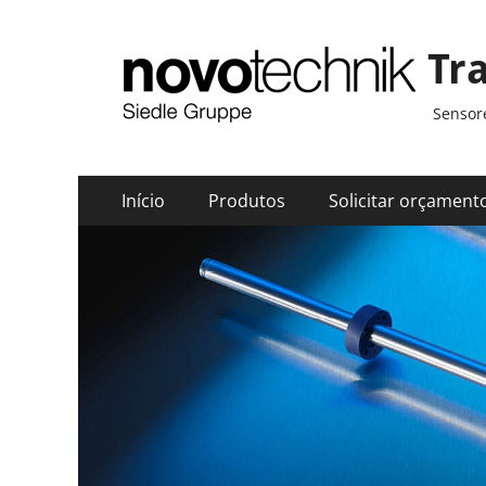
Tr
Sensore
Menu
Pular
Início
Produtos
Solicitar orçament
para
principal
o
conteúdo