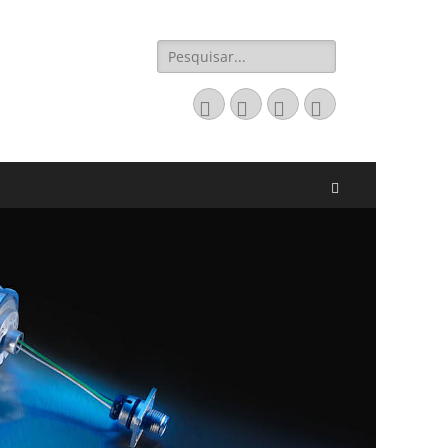
Pesquisar
por:
Email
LinkedIn
Website
Fone
Pesquisar