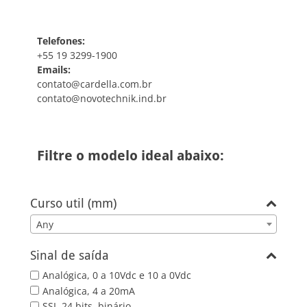
Telefones:
+55 19 3299-1900
Emails:
contato@cardella.com.br
contato@novotechnik.ind.br
Filtre o modelo ideal abaixo:
Curso util (mm)
Any
Sinal de saída
Analógica, 0 a 10Vdc e 10 a 0Vdc
Analógica, 4 a 20mA
SSI, 24 bits, binário