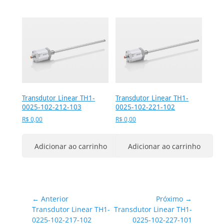
Transdutor Linear TH1-
Transdutor Linear TH1-
0025-102-212-103
0025-102-221-102
R$
0,00
R$
0,00
Adicionar ao carrinho
Adicionar ao carrinho
Navegação
← Anterior
Próximo →
Post
Próximo
Transdutor Linear TH1-
Transdutor Linear TH1-
de
anterior:
post:
0225-102-217-102
0225-102-227-101