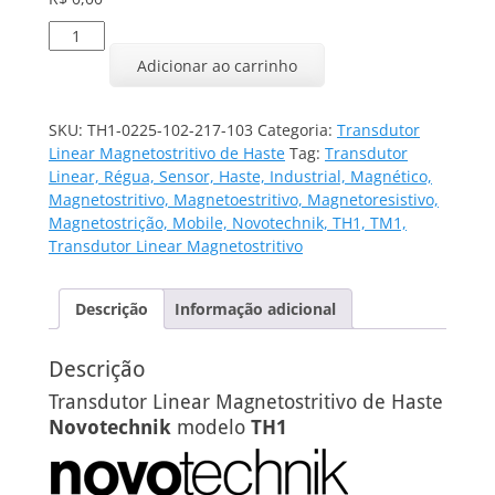
Transdutor
Linear
Adicionar ao carrinho
TH1-
0225-
102-
SKU:
TH1-0225-102-217-103
Categoria:
Transdutor
217-
Linear Magnetostritivo de Haste
Tag:
Transdutor
103
Linear, Régua, Sensor, Haste, Industrial, Magnético,
quantidade
Magnetostritivo, Magnetoestritivo, Magnetoresistivo,
Magnetostrição, Mobile, Novotechnik, TH1, TM1,
Transdutor Linear Magnetostritivo
Descrição
Informação adicional
Descrição
Transdutor Linear Magnetostritivo de Haste
Novotechnik
modelo
TH1