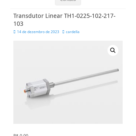
Transdutor Linear TH1-0225-102-217-
103
Posted
Autor
14 de dezembro de 2023
cardella
on
R$
0,00