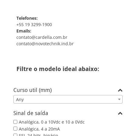
Telefones:
+55 19 3299-1900
Emails:
contato@cardella.com.br
contato@novotechnik.ind.br
Filtre o modelo ideal abaixo:
Curso util (mm)
Any
Sinal de saída
Analógica, 0 a 10Vdc e 10 a 0Vdc
Analógica, 4 a 20mA
SSI, 24 bits, binário