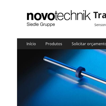
Tr
Sensore
Menu
Pular
Início
Produtos
Solicitar orçament
para
principal
o
conteúdo