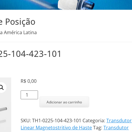
e Posição
na América Latina
225-104-423-101
R$
0,00
Transdutor
Linear
Adicionar ao carrinho
TH1-
0225-
SKU:
TH1-0225-104-423-101
Categoria:
Transdutor
104-
Linear Magnetostritivo de Haste
Tag:
Transdutor
423-