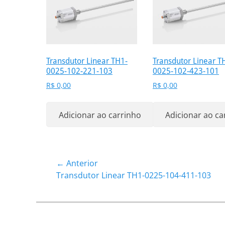
Transdutor Linear TH1-
Transdutor Linear T
0025-102-221-103
0025-102-423-101
R$
0,00
R$
0,00
Adicionar ao carrinho
Adicionar ao ca
Navegação
← Anterior
Post
Transdutor Linear TH1-0225-104-411-103
de
anterior:
Post