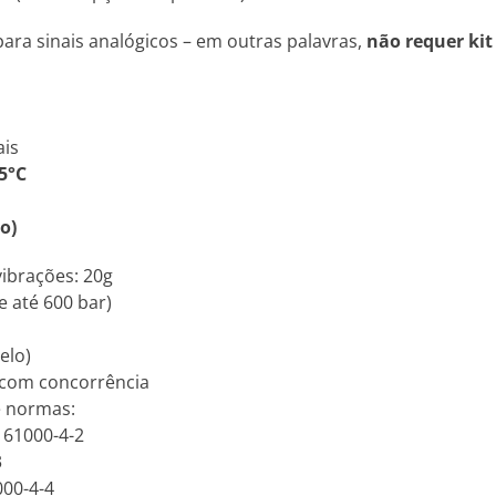
ara sinais analógicos – em outras palavras,
não requer kit
ais
5°C
o)
vibrações: 20g
e até 600 bar)
elo)
 com concorrência
e normas:
N 61000-4-2
3
000-4-4