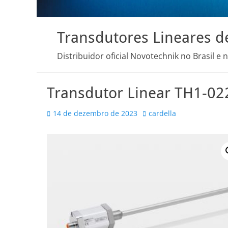
Transdutores Lineares d
Distribuidor oficial Novotechnik no Brasil e 
Transdutor Linear TH1-0
Posted
Autor
14 de dezembro de 2023
cardella
on