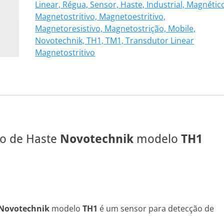
Linear, Régua, Sensor, Haste, Industrial, Magnétic
101
Magnetostritivo, Magnetoestritivo,
quantidade
Magnetoresistivo, Magnetostrição, Mobile,
Novotechnik, TH1, TM1, Transdutor Linear
Magnetostritivo
vo de Haste
Novotechnik
modelo
TH1
Novotechnik
modelo
TH1
é um sensor para detecção de