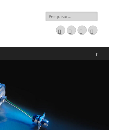
Pesquisar
por:
Email
LinkedIn
Website
Fone
Pesquisar