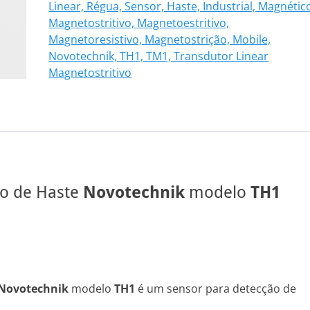
Linear, Régua, Sensor, Haste, Industrial, Magnétic
101
Magnetostritivo, Magnetoestritivo,
quantidade
Magnetoresistivo, Magnetostrição, Mobile,
Novotechnik, TH1, TM1, Transdutor Linear
Magnetostritivo
vo de Haste
Novotechnik
modelo
TH1
Novotechnik
modelo
TH1
é um sensor para detecção de