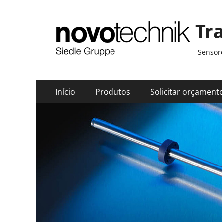
Tr
Sensore
Menu
Pular
Início
Produtos
Solicitar orçament
para
principal
o
conteúdo