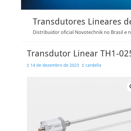
Transdutores Lineares d
Distribuidor oficial Novotechnik no Brasil e 
Transdutor Linear TH1-0
Posted
Autor
14 de dezembro de 2023
cardella
on