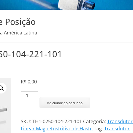
e Posição
na América Latina
250-104-221-101
R$
0,00
Transdutor
Linear
Adicionar ao carrinho
TH1-
0250-
SKU:
TH1-0250-104-221-101
Categoria:
Transdutor
104-
Linear Magnetostritivo de Haste
Tag:
Transdutor
221-