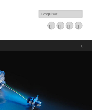
Pesquisar
por:
Email
LinkedIn
Website
Fone
Pesquisar