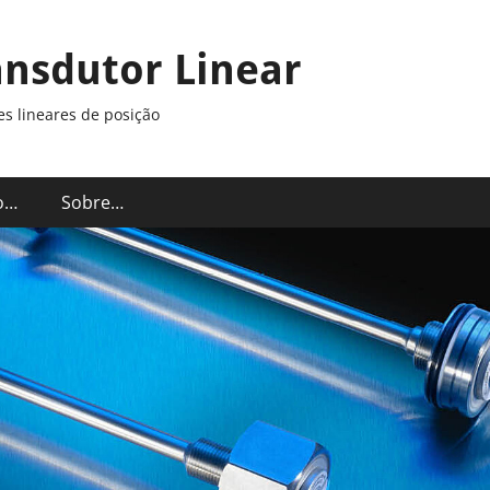
ansdutor Linear
s lineares de posição
o…
Sobre…