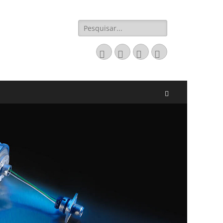
Pesquisar
por:
Email
LinkedIn
Website
Fone
Pesquisar