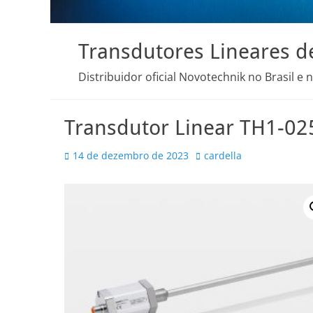
Transdutores Lineares d
Distribuidor oficial Novotechnik no Brasil e 
Transdutor Linear TH1-0
Posted
Autor
14 de dezembro de 2023
cardella
on