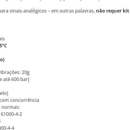
ara sinais analógicos – em outras palavras,
não requer kit
ais
5°C
o)
vibrações: 20g
e até 600 bar)
elo)
 com concorrência
e normas:
N 61000-4-2
3
000-4-4