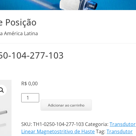
e Posição
na América Latina
250-104-277-103
R$
0,00
Transdutor
Linear
Adicionar ao carrinho
TH1-
0250-
SKU:
TH1-0250-104-277-103
Categoria:
Transdutor
104-
Linear Magnetostritivo de Haste
Tag:
Transdutor
277-