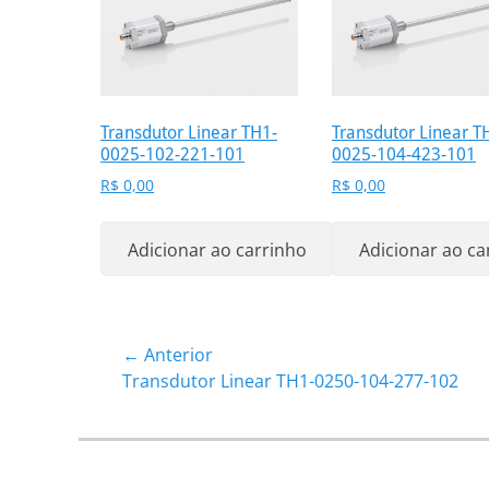
Transdutor Linear TH1-
Transdutor Linear T
0025-102-221-101
0025-104-423-101
R$
0,00
R$
0,00
Adicionar ao carrinho
Adicionar ao ca
Navegação
← Anterior
Post
Transdutor Linear TH1-0250-104-277-102
de
anterior:
Post