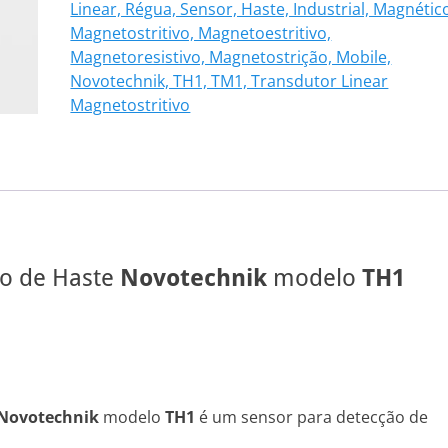
Linear, Régua, Sensor, Haste, Industrial, Magnétic
103
Magnetostritivo, Magnetoestritivo,
quantidade
Magnetoresistivo, Magnetostrição, Mobile,
Novotechnik, TH1, TM1, Transdutor Linear
Magnetostritivo
vo de Haste
Novotechnik
modelo
TH1
Novotechnik
modelo
TH1
é um sensor para detecção de