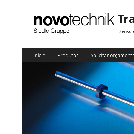
Tr
Sensore
Menu
Pular
Início
Produtos
Solicitar orçament
para
principal
o
conteúdo