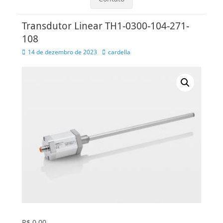
Transdutor Linear TH1-0300-104-271-
108
Posted
Autor
14 de dezembro de 2023
cardella
on
R$
0,00