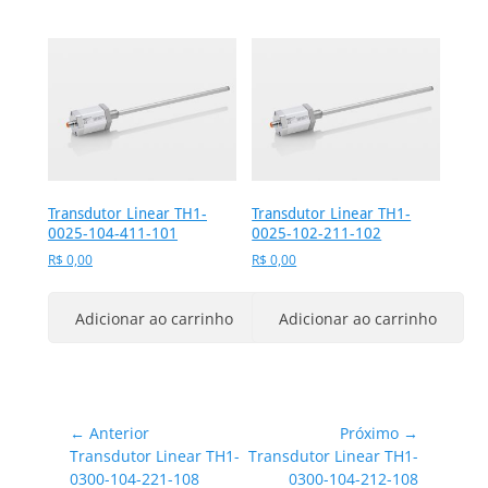
Transdutor Linear TH1-
Transdutor Linear TH1-
0025-104-411-101
0025-102-211-102
R$
0,00
R$
0,00
Adicionar ao carrinho
Adicionar ao carrinho
Navegação
← Anterior
Próximo →
Post
Próximo
Transdutor Linear TH1-
Transdutor Linear TH1-
de
anterior:
post:
0300-104-221-108
0300-104-212-108