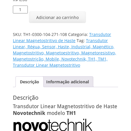
Transdutor
Linear
Adicionar ao carrinho
TH1-
0300-
104-
SKU:
TH1-0300-104-271-108
Categoria:
Transdutor
271-
Linear Magnetostritivo de Haste
Tag:
Transdutor
108
Linear, Régua, Sensor, Haste, Industrial, Magnético,
quantidade
Magnetostritivo, Magnetoestritivo, Magnetoresistivo,
Magnetostrição, Mobile, Novotechnik, TH1, TM1,
Transdutor Linear Magnetostritivo
Descrição
Informação adicional
Descrição
Transdutor Linear Magnetostritivo de Haste
Novotechnik
modelo
TH1