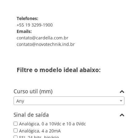
Telefones:
+55 19 3299-1900
Emails:
contato@cardella.com.br
contato@novotechnik.ind.br
Filtre o modelo ideal abaixo:
Curso util (mm)
Any
Sinal de saída
Analógica, 0 a 10Vdc e 10 a 0Vdc
Analógica, 4 a 20mA
SSI, 24 bits, binário