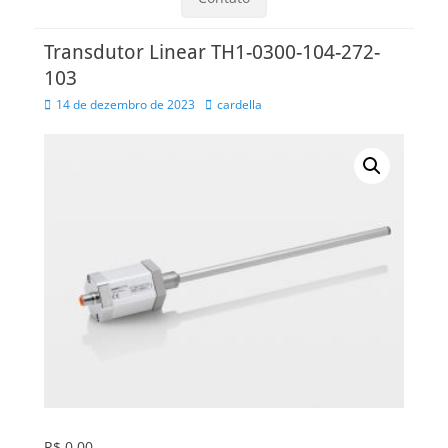
Transdutor Linear TH1-0300-104-272-
103
Posted
Autor
14 de dezembro de 2023
cardella
on
R$
0,00