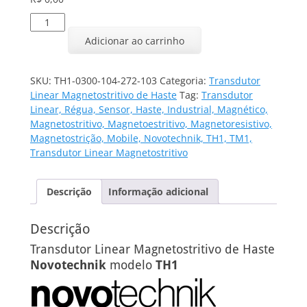
Transdutor
Linear
Adicionar ao carrinho
TH1-
0300-
104-
SKU:
TH1-0300-104-272-103
Categoria:
Transdutor
272-
Linear Magnetostritivo de Haste
Tag:
Transdutor
103
Linear, Régua, Sensor, Haste, Industrial, Magnético,
quantidade
Magnetostritivo, Magnetoestritivo, Magnetoresistivo,
Magnetostrição, Mobile, Novotechnik, TH1, TM1,
Transdutor Linear Magnetostritivo
Descrição
Informação adicional
Descrição
Transdutor Linear Magnetostritivo de Haste
Novotechnik
modelo
TH1