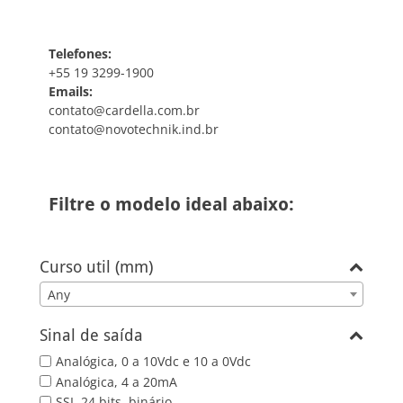
Telefones:
+55 19 3299-1900
Emails:
contato@cardella.com.br
contato@novotechnik.ind.br
Filtre o modelo ideal abaixo:
Curso util (mm)
Any
Sinal de saída
Analógica, 0 a 10Vdc e 10 a 0Vdc
Analógica, 4 a 20mA
SSI, 24 bits, binário