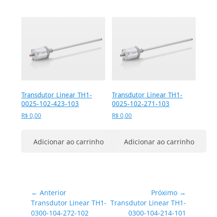
Transdutor Linear TH1-
Transdutor Linear TH1-
0025-102-423-103
0025-102-271-103
R$
0,00
R$
0,00
Adicionar ao carrinho
Adicionar ao carrinho
Navegação
← Anterior
Próximo →
Post
Próximo
Transdutor Linear TH1-
Transdutor Linear TH1-
de
anterior:
post:
0300-104-272-102
0300-104-214-101