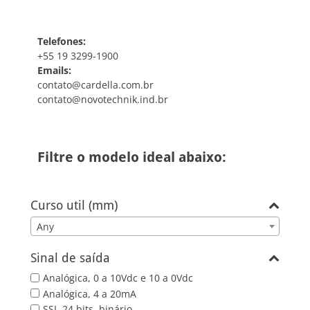
Telefones:
+55 19 3299-1900
Emails:
contato@cardella.com.br
contato@novotechnik.ind.br
Filtre o modelo ideal abaixo:
Curso util (mm)
Any
Sinal de saída
Analógica, 0 a 10Vdc e 10 a 0Vdc
Analógica, 4 a 20mA
SSI, 24 bits, binário