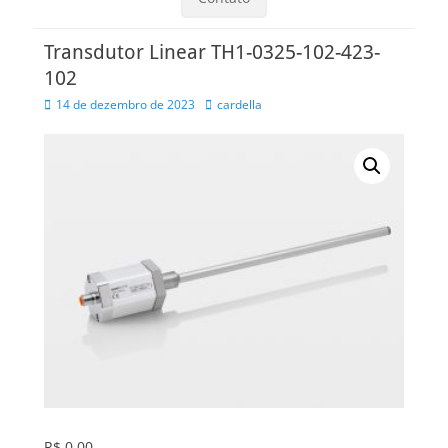
Transdutor Linear TH1-0325-102-423-
102
Posted
Autor
14 de dezembro de 2023
cardella
on
R$
0,00