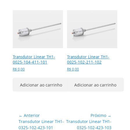
Transdutor Linear TH1-
Transdutor Linear TH1-
0025-104-411-101
0025-102-211-102
R$
0,00
R$
0,00
Adicionar ao carrinho
Adicionar ao carrinho
Navegação
← Anterior
Próximo →
Post
Próximo
Transdutor Linear TH1-
Transdutor Linear TH1-
de
anterior:
post:
0325-102-423-101
0325-102-423-103