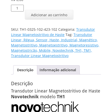
Transdutor
Linear
Adicionar ao carrinho
TH1-
0325-
102-
SKU:
TH1-0325-102-423-102
Categoria:
Transdutor
423-
Linear Magnetostritivo de Haste
Tag:
Transdutor
102
Linear, Régua, Sensor, Haste, Industrial, Magnético,
quantidade
Magnetostritivo, Magnetoestritivo, Magnetoresistivo,
Magnetostrição, Mobile, Novotechnik, TH1, TM1,
Transdutor Linear Magnetostritivo
Descrição
Informação adicional
Descrição
Transdutor Linear Magnetostritivo de Haste
Novotechnik
modelo
TH1