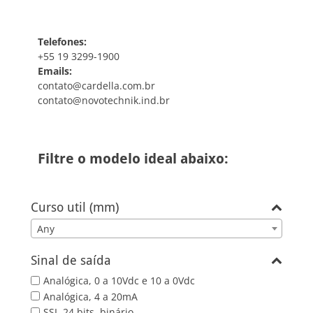
Telefones:
+55 19 3299-1900
Emails:
contato@cardella.com.br
contato@novotechnik.ind.br
Filtre o modelo ideal abaixo:
Curso util (mm)
Any
Sinal de saída
Analógica, 0 a 10Vdc e 10 a 0Vdc
Analógica, 4 a 20mA
SSI, 24 bits, binário