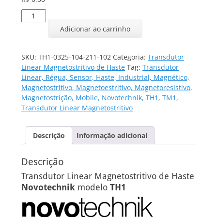
Transdutor
Linear
Adicionar ao carrinho
TH1-
0325-
104-
SKU:
TH1-0325-104-211-102
Categoria:
Transdutor
211-
Linear Magnetostritivo de Haste
Tag:
Transdutor
102
Linear, Régua, Sensor, Haste, Industrial, Magnético,
quantidade
Magnetostritivo, Magnetoestritivo, Magnetoresistivo,
Magnetostrição, Mobile, Novotechnik, TH1, TM1,
Transdutor Linear Magnetostritivo
Descrição
Informação adicional
Descrição
Transdutor Linear Magnetostritivo de Haste
Novotechnik
modelo
TH1