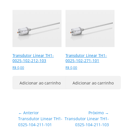
Transdutor Linear TH1-
Transdutor Linear TH1-
0025-102-212-103
0025-102-271-101
R$
0,00
R$
0,00
Adicionar ao carrinho
Adicionar ao carrinho
Navegação
← Anterior
Próximo →
Post
Próximo
Transdutor Linear TH1-
Transdutor Linear TH1-
de
anterior:
post:
0325-104-211-101
0325-104-211-103