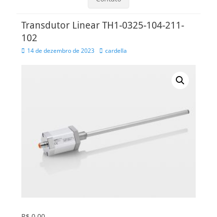
Transdutor Linear TH1-0325-104-211-
102
Posted
Autor
14 de dezembro de 2023
cardella
on
R$
0,00