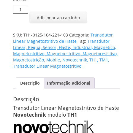
Transdutor
Linear
Adicionar ao carrinho
TH1-
0125-
104-
SKU:
TH1-0125-104-221-103
Categoria:
Transdutor
221-
Linear Magnetostritivo de Haste
Tag:
Transdutor
103
Linear, Régua, Sensor, Haste, Industrial, Magnético,
quantidade
Magnetostritivo, Magnetoestritivo, Magnetoresistivo,
Magnetostrição, Mobile, Novotechnik, TH1, TM1,
Transdutor Linear Magnetostritivo
Descrição
Informação adicional
Descrição
Transdutor Linear Magnetostritivo de Haste
Novotechnik
modelo
TH1