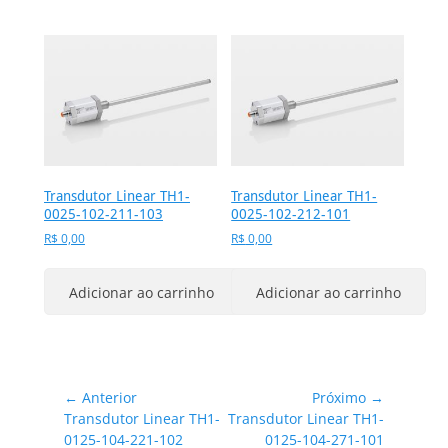
Transdutor Linear TH1-
Transdutor Linear TH1-
0025-102-211-103
0025-102-212-101
R$
0,00
R$
0,00
Adicionar ao carrinho
Adicionar ao carrinho
Navegação
← Anterior
Próximo →
Post
Próximo
Transdutor Linear TH1-
Transdutor Linear TH1-
de
anterior:
post:
0125-104-221-102
0125-104-271-101