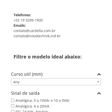
Telefones:
+55 19 3299-1900
Emails:
contato@cardella.com.br
contato@novotechnik.ind.br
Filtre o modelo ideal abaixo:
Curso util (mm)
Any
Sinal de saída
Analógica, 0 a 10Vdc e 10 a 0Vdc
Analógica, 4 a 20mA
SSI, 24 bits, binário