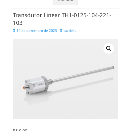
Transdutor Linear TH1-0125-104-221-
103
Posted
Autor
14 de dezembro de 2023
cardella
on
R$
0,00