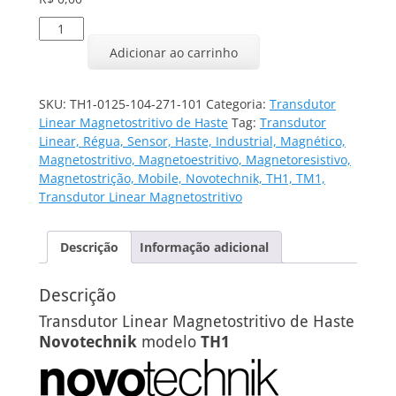
Transdutor
Linear
Adicionar ao carrinho
TH1-
0125-
104-
SKU:
TH1-0125-104-271-101
Categoria:
Transdutor
271-
Linear Magnetostritivo de Haste
Tag:
Transdutor
101
Linear, Régua, Sensor, Haste, Industrial, Magnético,
quantidade
Magnetostritivo, Magnetoestritivo, Magnetoresistivo,
Magnetostrição, Mobile, Novotechnik, TH1, TM1,
Transdutor Linear Magnetostritivo
Descrição
Informação adicional
Descrição
Transdutor Linear Magnetostritivo de Haste
Novotechnik
modelo
TH1