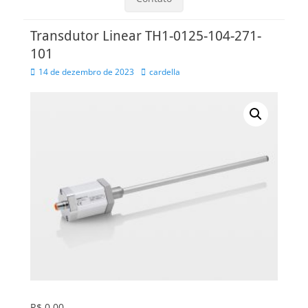
Transdutor Linear TH1-0125-104-271-
101
Posted
Autor
14 de dezembro de 2023
cardella
on
R$
0,00