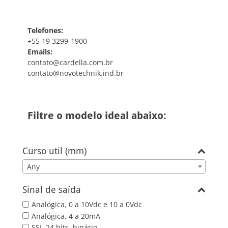
Telefones:
+55 19 3299-1900
Emails:
contato@cardella.com.br
contato@novotechnik.ind.br
Filtre o modelo ideal abaixo:
Curso util (mm)
Any
Sinal de saída
Analógica, 0 a 10Vdc e 10 a 0Vdc
Analógica, 4 a 20mA
SSI, 24 bits, binário