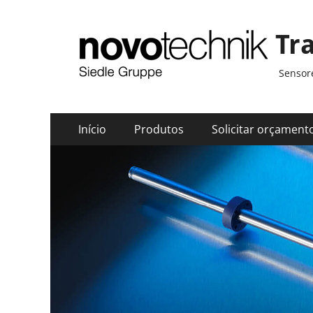
Tr
Sensore
Menu
Pular
Início
Produtos
Solicitar orçament
para
principal
o
conteúdo