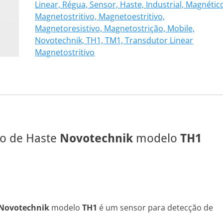
Linear, Régua, Sensor, Haste, Industrial, Magnétic
103
Magnetostritivo, Magnetoestritivo,
quantidade
Magnetoresistivo, Magnetostrição, Mobile,
Novotechnik, TH1, TM1, Transdutor Linear
Magnetostritivo
vo de Haste
Novotechnik
modelo
TH1
Novotechnik
modelo
TH1
é um sensor para detecção de