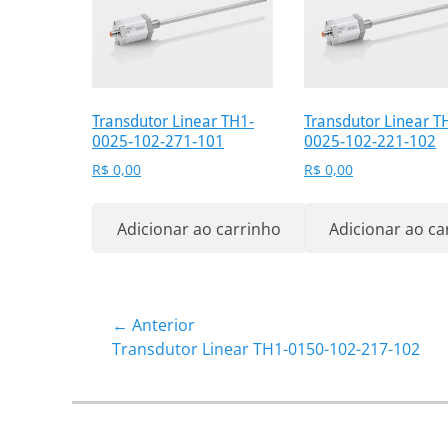
Transdutor Linear TH1-
Transdutor Linear T
0025-102-271-101
0025-102-221-102
R$
0,00
R$
0,00
Adicionar ao carrinho
Adicionar ao ca
Navegação
← Anterior
Post
Transdutor Linear TH1-0150-102-217-102
de
anterior:
Post