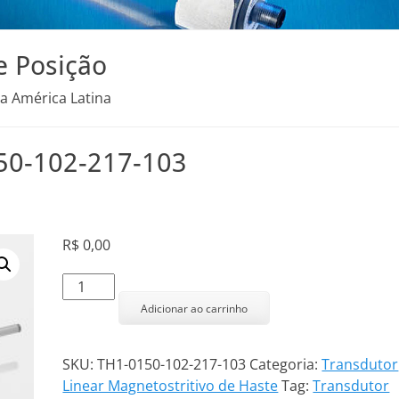
e Posição
na América Latina
150-102-217-103
R$
0,00
Transdutor
Linear
Adicionar ao carrinho
TH1-
0150-
SKU:
TH1-0150-102-217-103
Categoria:
Transdutor
102-
Linear Magnetostritivo de Haste
Tag:
Transdutor
217-