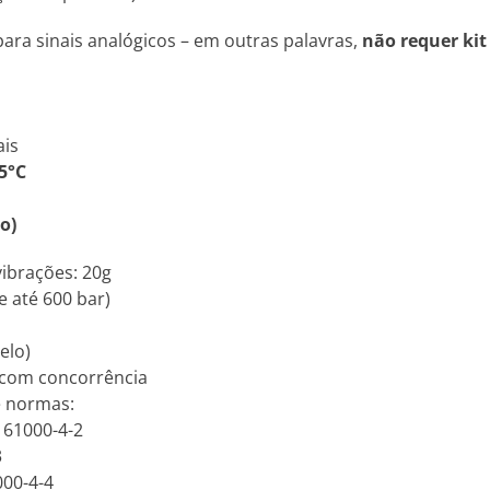
ara sinais analógicos – em outras palavras,
não requer kit
ais
5°C
o)
vibrações: 20g
e até 600 bar)
elo)
 com concorrência
e normas:
N 61000-4-2
3
000-4-4