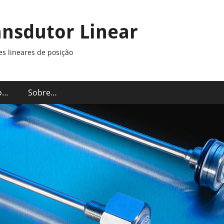
ansdutor Linear
s lineares de posição
o…
Sobre…