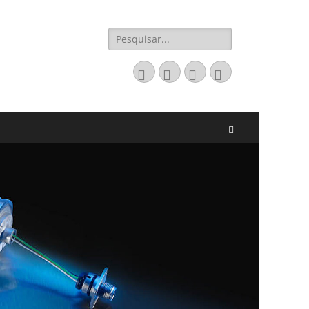
Pesquisar
por:
Email
LinkedIn
Website
Fone
Pesquisar