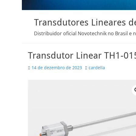
Transdutores Lineares d
Distribuidor oficial Novotechnik no Brasil e 
Transdutor Linear TH1-0
Posted
Autor
14 de dezembro de 2023
cardella
on