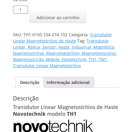
Transdutor
Linear
Adicionar ao carrinho
TH1-
0150-
104-
SKU:
TH1-0150-104-274-102
Categoria:
Transdutor
274-
Linear Magnetostritivo de Haste
Tag:
Transdutor
102
Linear, Régua, Sensor, Haste, Industrial, Magnético,
quantidade
Magnetostritivo, Magnetoestritivo, Magnetoresistivo,
Magnetostrição, Mobile, Novotechnik, TH1, TM1,
Transdutor Linear Magnetostritivo
Descrição
Informação adicional
Descrição
Transdutor Linear Magnetostritivo de Haste
Novotechnik
modelo
TH1