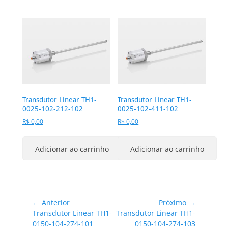
Transdutor Linear TH1-
Transdutor Linear TH1-
0025-102-212-102
0025-102-411-102
R$
0,00
R$
0,00
Adicionar ao carrinho
Adicionar ao carrinho
Navegação
← Anterior
Próximo →
Post
Próximo
Transdutor Linear TH1-
Transdutor Linear TH1-
de
anterior:
post:
0150-104-274-101
0150-104-274-103