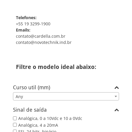
Telefones:
+55 19 3299-1900
Emails:
contato@cardella.com.br
contato@novotechnik.ind.br
Filtre o modelo ideal abaixo:
Curso util (mm)
Any
Sinal de saída
Analógica, 0 a 10Vdc e 10 a 0Vdc
Analógica, 4 a 20mA
SSI, 24 bits, binário