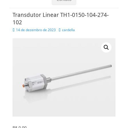
Transdutor Linear TH1-0150-104-274-
102
Posted
Autor
14 de dezembro de 2023
cardella
on
R$
0,00