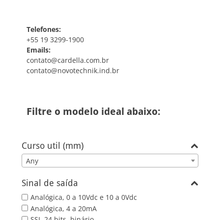
Telefones:
+55 19 3299-1900
Emails:
contato@cardella.com.br
contato@novotechnik.ind.br
Filtre o modelo ideal abaixo:
Curso util (mm)
Any
Sinal de saída
Analógica, 0 a 10Vdc e 10 a 0Vdc
Analógica, 4 a 20mA
SSI, 24 bits, binário