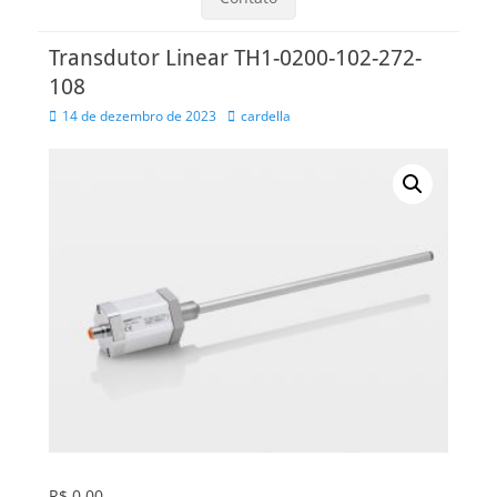
Transdutor Linear TH1-0200-102-272-
108
Posted
Autor
14 de dezembro de 2023
cardella
on
R$
0,00