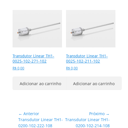
Transdutor Linear TH1-
Transdutor Linear TH1-
0025-102-271-102
0025-102-211-102
R$
0,00
R$
0,00
Adicionar ao carrinho
Adicionar ao carrinho
Navegação
← Anterior
Próximo →
Post
Próximo
Transdutor Linear TH1-
Transdutor Linear TH1-
de
anterior:
post:
0200-102-222-108
0200-102-214-108