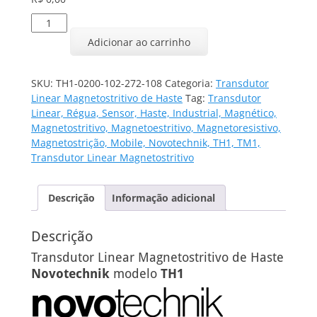
Transdutor
Linear
Adicionar ao carrinho
TH1-
0200-
102-
SKU:
TH1-0200-102-272-108
Categoria:
Transdutor
272-
Linear Magnetostritivo de Haste
Tag:
Transdutor
108
Linear, Régua, Sensor, Haste, Industrial, Magnético,
quantidade
Magnetostritivo, Magnetoestritivo, Magnetoresistivo,
Magnetostrição, Mobile, Novotechnik, TH1, TM1,
Transdutor Linear Magnetostritivo
Descrição
Informação adicional
Descrição
Transdutor Linear Magnetostritivo de Haste
Novotechnik
modelo
TH1