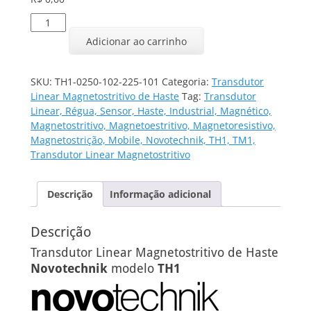
Transdutor
Linear
Adicionar ao carrinho
TH1-
0250-
102-
SKU:
TH1-0250-102-225-101
Categoria:
Transdutor
225-
Linear Magnetostritivo de Haste
Tag:
Transdutor
101
Linear, Régua, Sensor, Haste, Industrial, Magnético,
quantidade
Magnetostritivo, Magnetoestritivo, Magnetoresistivo,
Magnetostrição, Mobile, Novotechnik, TH1, TM1,
Transdutor Linear Magnetostritivo
Descrição
Informação adicional
Descrição
Transdutor Linear Magnetostritivo de Haste
Novotechnik
modelo
TH1