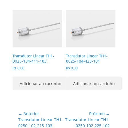
Transdutor Linear TH1-
Transdutor Linear TH1-
0025-104-411-103
0025-104-423-101
R$
0,00
R$
0,00
Adicionar ao carrinho
Adicionar ao carrinho
Navegação
← Anterior
Próximo →
Post
Próximo
Transdutor Linear TH1-
Transdutor Linear TH1-
de
anterior:
post:
0250-102-215-103
0250-102-225-102