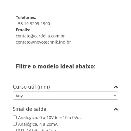
Telefones:
+55 19 3299-1900
Emails:
contato@cardella.com.br
contato@novotechnik.ind.br
Filtre o modelo ideal abaixo:
Curso util (mm)
Any
Sinal de saída
Analógica, 0 a 10Vdc e 10 a 0Vdc
Analógica, 4 a 20mA
SSI, 24 bits, binário