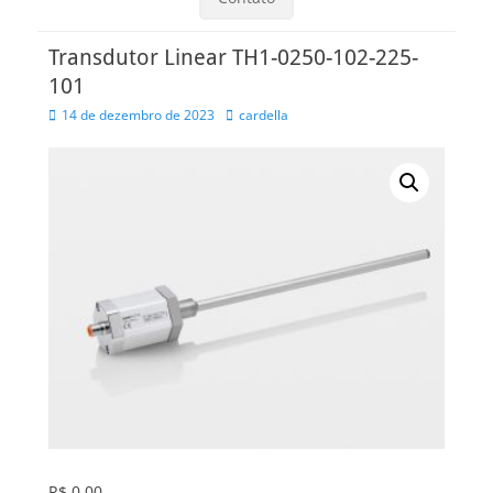
Transdutor Linear TH1-0250-102-225-
101
Posted
Autor
14 de dezembro de 2023
cardella
on
R$
0,00