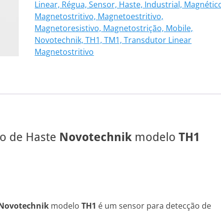
Linear, Régua, Sensor, Haste, Industrial, Magnétic
102
Magnetostritivo, Magnetoestritivo,
quantidade
Magnetoresistivo, Magnetostrição, Mobile,
Novotechnik, TH1, TM1, Transdutor Linear
Magnetostritivo
vo de Haste
Novotechnik
modelo
TH1
Novotechnik
modelo
TH1
é um sensor para detecção de