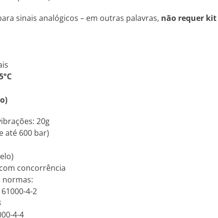
ara sinais analógicos – em outras palavras,
não requer kit
ais
5°C
o)
vibrações: 20g
e até 600 bar)
elo)
 com concorrência
e normas:
N 61000-4-2
3
000-4-4