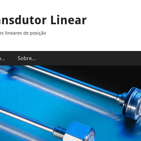
ansdutor Linear
s lineares de posição
o…
Sobre…