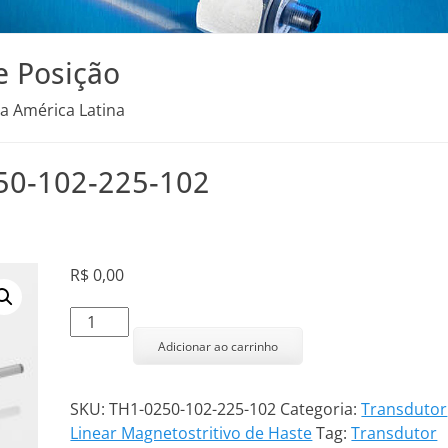
e Posição
na América Latina
250-102-225-102
R$
0,00
Transdutor
Linear
Adicionar ao carrinho
TH1-
0250-
SKU:
TH1-0250-102-225-102
Categoria:
Transdutor
102-
Linear Magnetostritivo de Haste
Tag:
Transdutor
225-