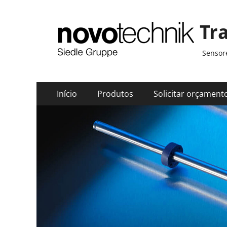
Tr
Sensore
Menu
Pular
Início
Produtos
Solicitar orçament
para
principal
o
conteúdo