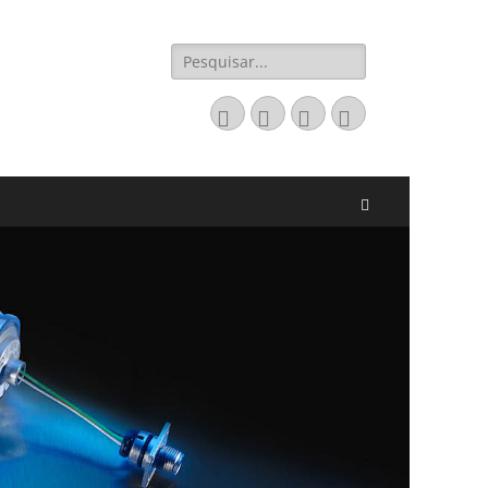
Pesquisar
por:
Email
LinkedIn
Website
Fone
Pesquisar