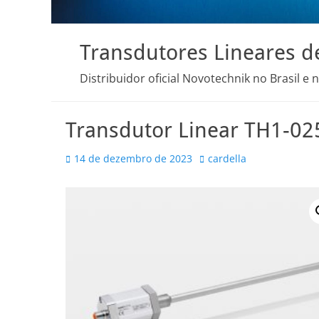
Transdutores Lineares d
Distribuidor oficial Novotechnik no Brasil e 
Transdutor Linear TH1-0
Posted
Autor
14 de dezembro de 2023
cardella
on